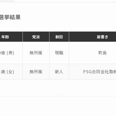
の選挙結果
年齢
党派
新旧
肩書き
9歳 (男)
無所属
現職
町長
1歳 (女)
無所属
新人
PSG合同会社取