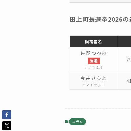
田上町長選挙2026
候補者名
佐野 つねお
7
当選
サノ ツネオ
今井 さちよ
4
イマイ サチヨ
コラム