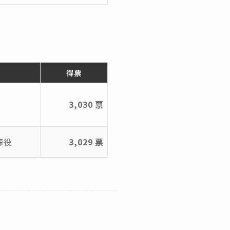
得票
3,030 票
締役
3,029 票