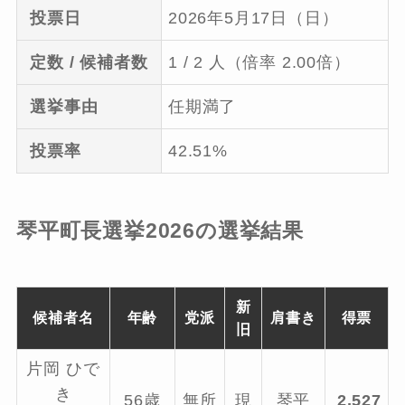
投票日
2026年5月17日（日）
定数 / 候補者数
1 / 2 人（倍率 2.00倍）
選挙事由
任期満了
投票率
42.51%
琴平町長選挙2026の選挙結果
新
候補者名
年齢
党派
肩書き
得票
旧
片岡 ひで
き
56歳
無所
現
琴平
2,527