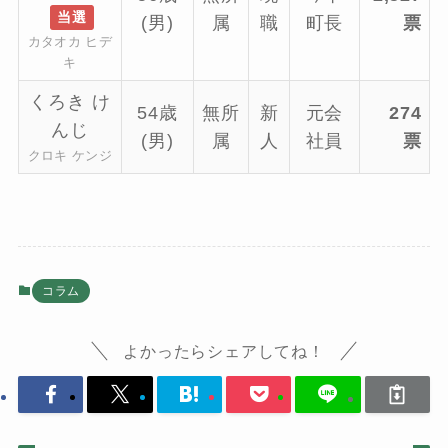
当選
(男)
属
職
町長
票
カタオカ ヒデ
キ
くろき け
54歳
無所
新
元会
274
んじ
(男)
属
人
社員
票
クロキ ケンジ
コラム
よかったらシェアしてね！