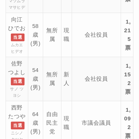
マツムラ
マサヒデ
向江
1,
58
ひでお
無所
現
21
歳
会社役員
当選
属
職
5
(男)
ムカエ
票
ヒデオ
佐野
1,
54
つよし
無所
新
15
歳
会社役員
当選
属
人
2
(男)
サノ ツ
票
ヨシ
西野
1,
64
自由
たつや
現
09
歳
民主
市議会議員
当選
職
2
(男)
党
ニシノ
票