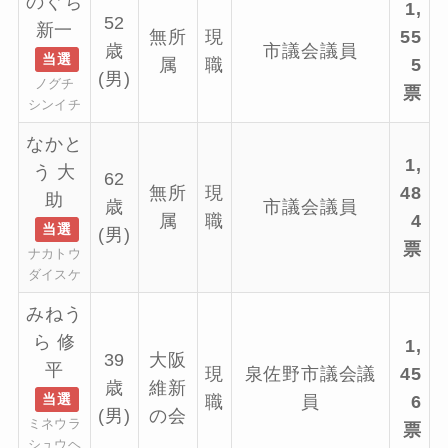
のぐち
1,
52
新一
無所
現
55
歳
市議会議員
当選
属
職
5
(男)
ノグチ
票
シンイチ
なかと
1,
う 大
62
無所
現
48
助
歳
市議会議員
属
職
4
当選
(男)
票
ナカトウ
ダイスケ
みねう
ら 修
1,
39
大阪
平
現
泉佐野市議会議
45
歳
維新
当選
職
員
6
(男)
の会
ミネウラ
票
シュウヘ