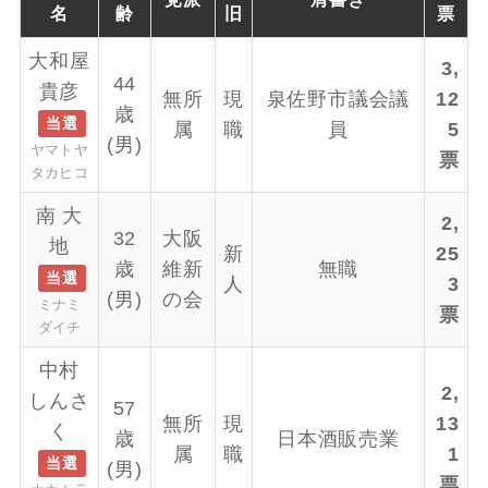
名
齢
旧
票
大和屋
3,
44
貴彦
無所
現
泉佐野市議会議
12
歳
当選
属
職
員
5
(男)
ヤマトヤ
票
タカヒコ
南 大
2,
32
大阪
地
新
25
歳
維新
無職
当選
人
3
(男)
の会
ミナミ
票
ダイチ
中村
2,
しんさ
57
無所
現
13
く
歳
日本酒販売業
属
職
1
当選
(男)
票