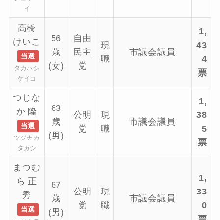
イ
高橋
1,
56
自由
けいこ
現
43
歳
民主
市議会議員
当選
職
4
(女)
党
タカハシ
票
ケイコ
つじな
1,
63
か 隆
公明
現
38
歳
市議会議員
当選
党
職
5
(男)
ツジナカ
票
タカシ
まつむ
1,
ら 正
67
公明
現
33
秀
歳
市議会議員
党
職
0
当選
(男)
票