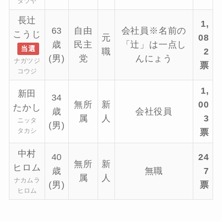
タツヤ
長辻
1,
63
自由
会社員※名前の
こうじ
元
08
歳
民主
「辻」は一点し
当選
職
2
(男)
党
んにょう
ナガツジ
票
コウジ
1,
新田
34
無所
新
00
たかし
歳
会社役員
属
人
3
ニッタ
(男)
タカシ
票
中村
40
24
無所
新
ヒロム
歳
無職
7
属
人
ナカムラ
(男)
票
ヒロム