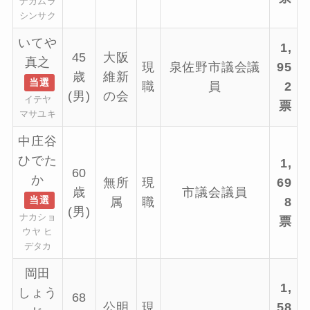
ナカムラ
シンサク
いてや
1,
45
大阪
真之
現
泉佐野市議会議
95
歳
維新
当選
職
員
2
(男)
の会
イテヤ
票
マサユキ
中庄谷
ひでた
1,
60
か
無所
現
69
歳
市議会議員
当選
属
職
8
(男)
ナカショ
票
ウヤ ヒ
デタカ
岡田
1,
しょう
68
公明
現
58