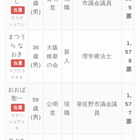
じ
歳
市議会議員
党
職
5
当選
(男)
票
オカダ
ショウジ
まつう
1,
ら な
38
大阪
新
57
おき
歳
維新
理学療法士
人
8
当選
(男)
の会
票
マツウラ
ナオキ
おおば
1,
聖一
58
公明
現
泉佐野市議会議
57
当選
歳
党
職
員
7
オオバ
(男)
票
ショウイ
チ