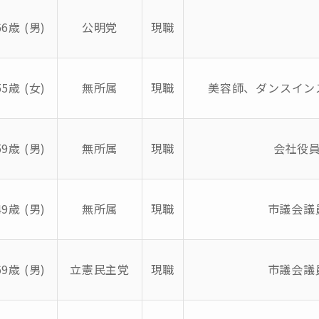
66歳 (男)
公明党
現職
55歳 (女)
無所属
現職
美容師、ダンスイン
59歳 (男)
無所属
現職
会社役
49歳 (男)
無所属
現職
市議会議
69歳 (男)
立憲民主党
現職
市議会議