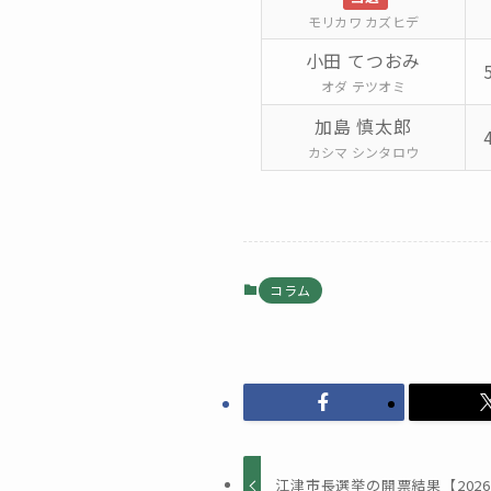
モリカワ カズヒデ
小田 てつおみ
オダ テツオミ
加島 慎太郎
カシマ シンタロウ
コラム
江津市長選挙の開票結果【2026