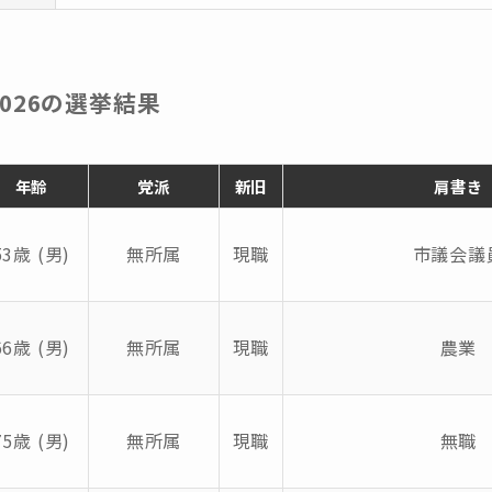
026の選挙結果
年齢
党派
新旧
肩書き
53歳 (男)
無所属
現職
市議会議
66歳 (男)
無所属
現職
農業
75歳 (男)
無所属
現職
無職