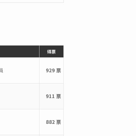
得票
員
929 票
911 票
882 票