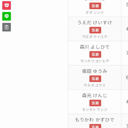
当選
タダ シンジ
うえだ けいすけ
当選
ウエダ ケイスケ
森川 よしひで
当選
モリカワ ヨシヒデ
坂田 ゆうみ
当選
サカタ ユウミ
森元 けんじ
当選
モリモト ケンジ
もりかわ かずひで
当選