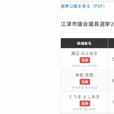
選挙公報を見る（PDF）
江津市議会議員選挙2
候補者名
渡辺 のぶあき
当選
ワタナベ ノブアキ
寺前 克宏
当選
テラマエ カツヒロ
とうま よしあき
当選
トウマ ヨシアキ