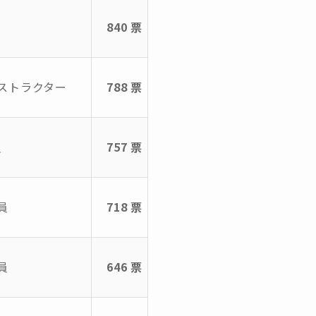
840 票
ストラクター
788 票
員
757 票
員
718 票
員
646 票