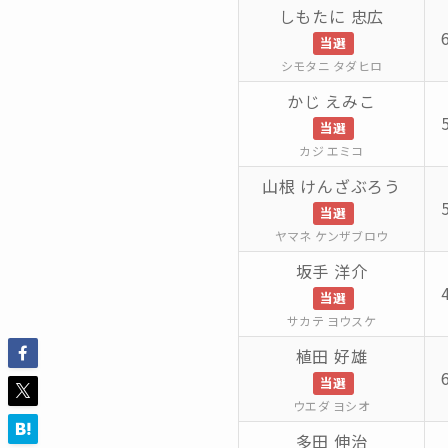
しもたに 忠広
当選
シモタニ タダヒロ
かじ えみこ
当選
カジ エミコ
山根 けんざぶろう
当選
ヤマネ ケンザブロウ
坂手 洋介
当選
サカテ ヨウスケ
植田 好雄
当選
ウエダ ヨシオ
多田 伸治