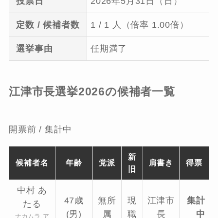
投票日
2026年5月31日（日）
定数 / 候補者数
1 / 1 人（倍率 1.00倍）
選挙事由
任期満了
江津市長選挙2026の候補者一覧
開票前 / 集計中
新
候補者名
年齢
党派
肩書き
得票
旧
中村 あ
47歳
無所
現
江津市
集計
たる
(男)
属
職
長
中
ナカムラ ア