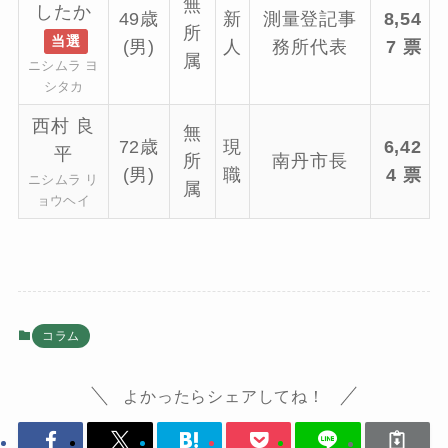
無
したか
49歳
新
測量登記事
8,54
所
当選
(男)
人
務所代表
7 票
属
ニシムラ ヨ
シタカ
西村 良
無
72歳
現
6,42
平
所
南丹市長
(男)
職
4 票
ニシムラ リ
属
ョウヘイ
コラム
よかったらシェアしてね！