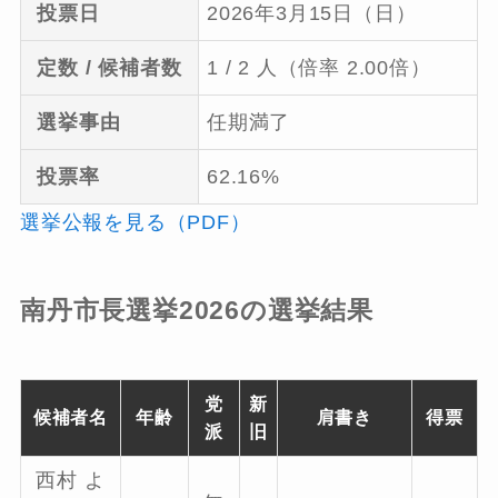
投票日
2026年3月15日（日）
定数 / 候補者数
1 / 2 人（倍率 2.00倍）
選挙事由
任期満了
投票率
62.16%
選挙公報を見る（PDF）
南丹市長選挙2026の選挙結果
党
新
候補者名
年齢
肩書き
得票
派
旧
西村 よ