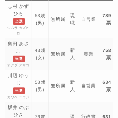
志村 かず
ひろ
53歳
現
789
無所属
自営業
当選
(男)
職
票
シムラ カズヒ
ロ
奥田 あさ
43歳
新
758
こ
無所属
農業
(女)
人
票
当選
オクダ アサコ
川辺 ゆう
58歳
新
634
じ
無所属
自営業
(男)
人
票
当選
カワベ ユウジ
坂井 のぶ
ひさ
76歳
現
行政書
631