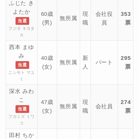
ふじた き
よたか
60歳
現
会社役
353
無所属
当選
(男)
職
員
票
フジタ キヨタ
カ
西本 まゆ
み
40歳
新
295
無所属
パート
当選
(女)
人
票
ニシモト マユ
ミ
深水 みわ
こ
47歳
現
274
無所属
会社員
当選
(女)
職
票
フカミズ ミワ
コ
田村 ちか