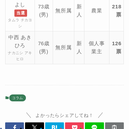
よし
73歳
新
218
無所属
農業
当選
(男)
人
票
タムラ チカヨ
シ
中西 あき
76歳
新
個人事
126
ひろ
無所属
(男)
人
業主
票
ナカニシ アキ
ヒロ
コラム
よかったらシェアしてね！