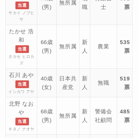
無所属
当選
(男)
職
士
票
サカイ ノブヒ
サ
たかせ 浩
和
66歳
新
535
無所属
農業
当選
(男)
人
票
タカセ ヒロカ
ズ
石川 あや
40歳
日本共
新
519
無職
当選
(女)
産党
人
票
イシカワ アヤ
北野 なお
68歳
新
警備会
485
や
無所属
(男)
人
社顧問
票
当選
キタノ ナオヤ