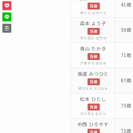
41歳 
当選
オジリ ユウヘイ
森本 よう子
59歳 
当選
モリモト ヨウコ
青山 たかき
71歳 
当選
アオヤマ タカキ
奥道 みつひと
67歳 
当選
オクミチ ミツヒト
松本 ひとし
75歳 
当選
マツモト ヒトシ
中西 ひろやす
73歳 
当選