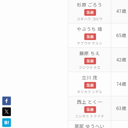
杉原 ごろう
47歳 
当選
スギハラ ゴロウ
やぶうち 靖
65歳 
当選
ヤブウチ ヤスシ
藤原 ちえ
42歳 
当選
フジワラ チエ
立川 茂
74歳 
当選
タツカワ シゲル
西上 とく一
63歳 
当選
ニシガミ トクイチ
尾㞍 ゆうへい