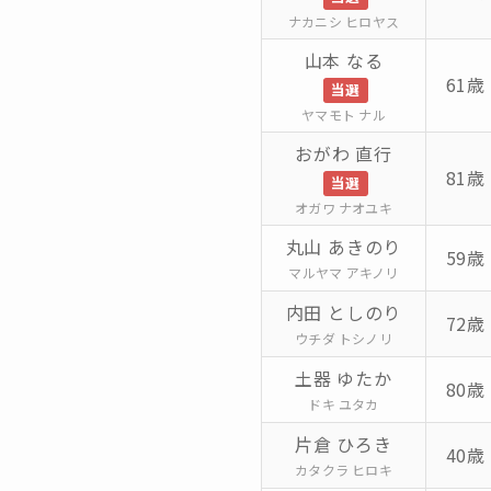
ナカニシ ヒロヤス
山本 なる
61歳 
当選
ヤマモト ナル
おがわ 直行
81歳 
当選
オガワ ナオユキ
丸山 あきのり
59歳 
マルヤマ アキノリ
内田 としのり
72歳 
ウチダ トシノリ
土器 ゆたか
80歳 
ドキ ユタカ
片倉 ひろき
40歳 
カタクラ ヒロキ