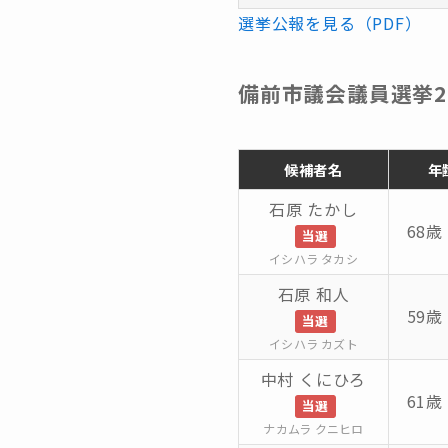
選挙公報を見る（PDF）
備前市議会議員選挙2
候補者名
年
石原 たかし
68歳 
当選
イシハラ タカシ
石原 和人
59歳 
当選
イシハラ カズト
中村 くにひろ
61歳 
当選
ナカムラ クニヒロ