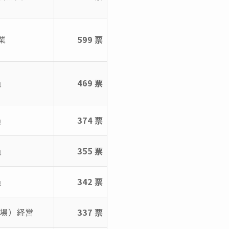
業
599 票
員
469 票
員
374 票
員
355 票
員
342 票
プ場）経営
337 票