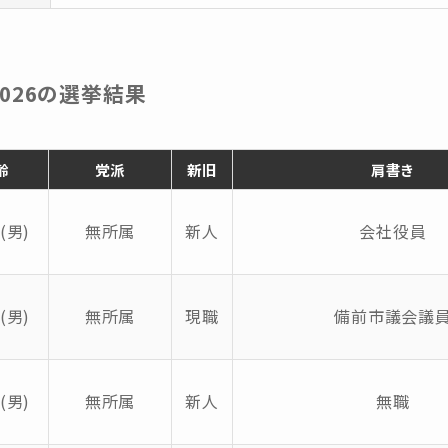
026の選挙結果
齢
党派
新旧
肩書き
(男)
無所属
新人
会社役員
(男)
無所属
現職
備前市議会議
(男)
無所属
新人
無職