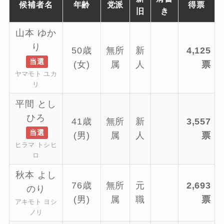
候補者名
年齢
党派
得票
旧
き
山本 ゆか
り
50歳
無所
新
4,125
当選
(女)
属
人
票
ヤマモト ユカ
リ
平間 とし
ひろ
41歳
無所
新
3,557
当選
(男)
属
人
票
ヒラマ トシヒ
ロ
秋本 よし
76歳
無所
元
2,693
のり
(男)
属
職
票
アキモト ヨシ
ノリ