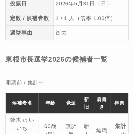
投票日
2026年5月31日（日）
定数 / 候補者数
1 / 1 人（倍率 1.00倍）
選挙事由
逝去
東根市長選挙2026の候補者一覧
開票前 / 集計中
新
肩書
候補者名
年齢
党派
得票
旧
き
鈴木 けい
60歳
無所
新
集計
いち
無職