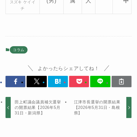
(男)
属
人
中
スズキ ケイイ
チ
コラム
よかったらシェアしてね！
田上町議会議員補欠選挙
江津市長選挙の開票結果
の開票結果【2026年5月
【2026年5月31日・島根
31日・新潟県】
県】