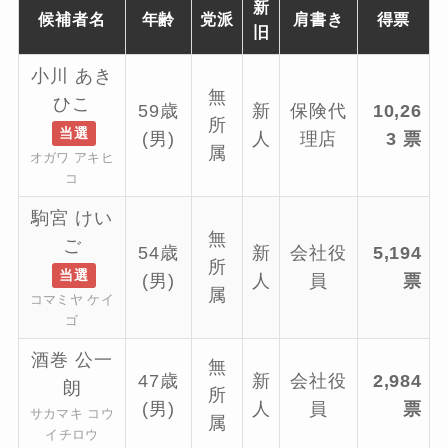
新
候補者名
年齢
党派
肩書き
得票
旧
小川 あき
無
ひこ
59歳
新
保険代
10,26
所
当選
(男)
人
理店
3 票
属
オガワ アキヒ
コ
駒宮 けい
無
ご
54歳
新
会社役
5,194
所
当選
(男)
人
員
票
属
コマミヤ ケイ
ゴ
酒巻 公一
無
47歳
新
会社役
2,984
朗
所
(男)
人
員
票
サカマキ コウ
属
イチロウ