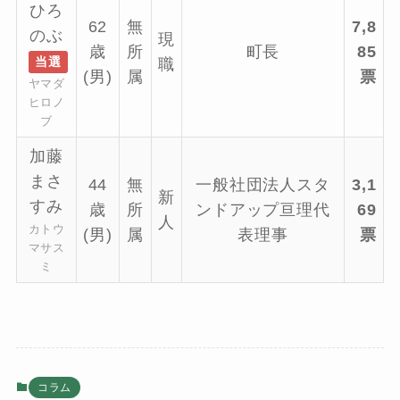
ひろ
62
無
7,8
のぶ
現
歳
所
町長
85
当選
職
(男)
属
票
ヤマダ
ヒロノ
ブ
加藤
まさ
44
無
一般社団法人スタ
3,1
新
すみ
歳
所
ンドアップ亘理代
69
人
カトウ
(男)
属
表理事
票
マサス
ミ
コラム