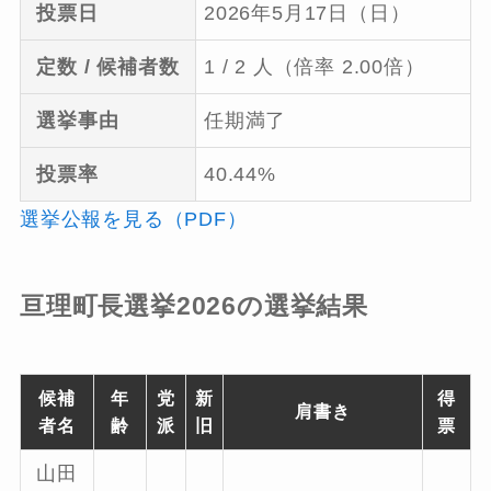
投票日
2026年5月17日（日）
定数 / 候補者数
1 / 2 人（倍率 2.00倍）
選挙事由
任期満了
投票率
40.44%
選挙公報を見る（PDF）
亘理町長選挙2026の選挙結果
候補
年
党
新
得
肩書き
者名
齢
派
旧
票
山田