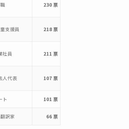
無職
230 票
児童支援員
218 票
業社員
211 票
法人代表
107 票
ート
101 票
、翻訳家
66 票