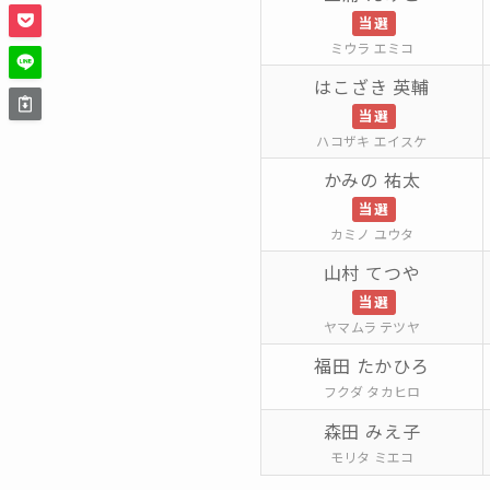
当選
ミウラ エミコ
はこざき 英輔
当選
ハコザキ エイスケ
かみの 祐太
当選
カミノ ユウタ
山村 てつや
当選
ヤマムラ テツヤ
福田 たかひろ
フクダ タカヒロ
森田 みえ子
モリタ ミエコ