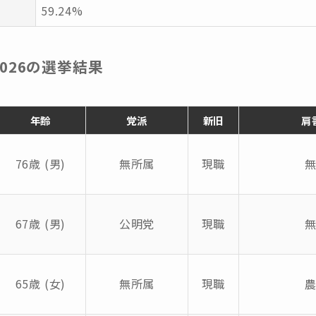
59.24%
026の選挙結果
年齢
党派
新旧
肩
76歳 (男)
無所属
現職
67歳 (男)
公明党
現職
65歳 (女)
無所属
現職