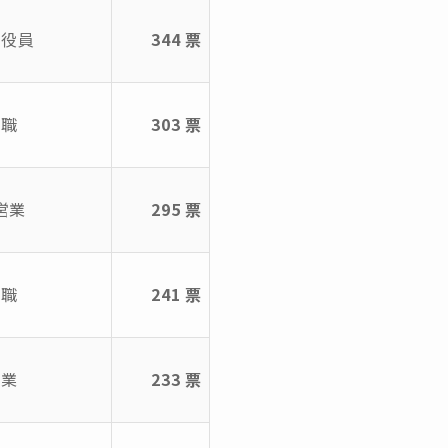
社役員
344 票
無職
303 票
営業
295 票
無職
241 票
農業
233 票