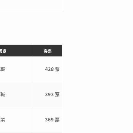
書き
得票
無職
428 票
無職
393 票
農業
369 票