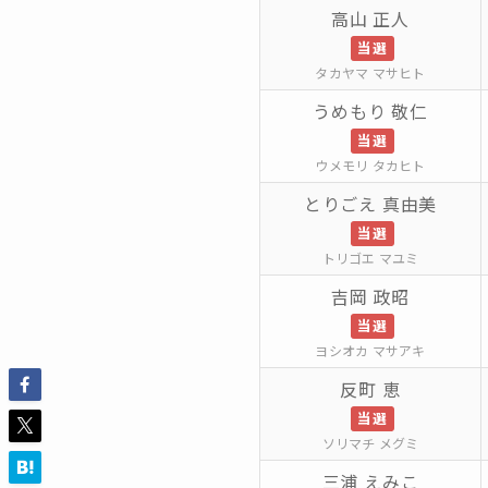
高山 正人
当選
タカヤマ マサヒト
うめもり 敬仁
当選
ウメモリ タカヒト
とりごえ 真由美
当選
トリゴエ マユミ
吉岡 政昭
当選
ヨシオカ マサアキ
反町 恵
当選
ソリマチ メグミ
三浦 えみこ