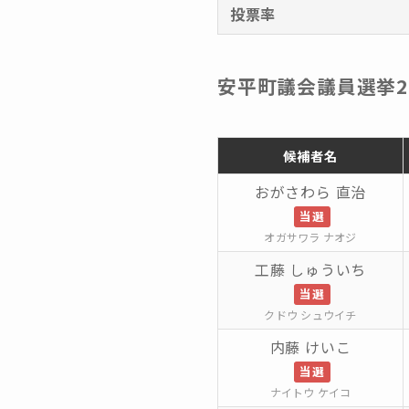
投票率
安平町議会議員選挙2
候補者名
おがさわら 直治
当選
オガサワラ ナオジ
工藤 しゅういち
当選
クドウ シュウイチ
内藤 けいこ
当選
ナイトウ ケイコ