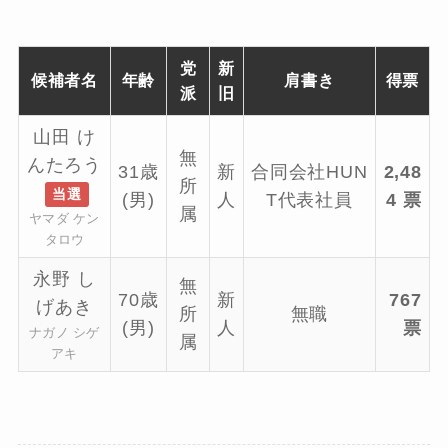
党
新
候補者名
年齢
肩書き
得票
派
旧
山田 け
無
んたろう
31歳
新
合同会社HUN
2,48
所
当選
(男)
人
T代表社員
4 票
属
ヤマダ ケン
タロウ
永野 し
無
70歳
新
767
げあき
所
無職
(男)
人
票
ナガノ シゲ
属
アキ