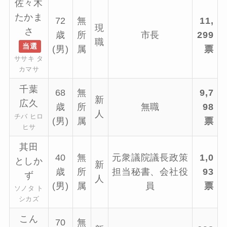
佐々木
たかま
72
無
11,
現
さ
歳
所
市長
299
職
当選
(男)
属
票
ササキ タ
カマサ
千葉
68
無
9,7
新
広久
歳
所
無職
98
人
チバ ヒロ
(男)
属
票
ヒサ
其田
40
無
元衆議院議長政策
1,0
としか
新
歳
所
担当秘書、会社役
93
ず
人
(男)
属
員
票
ソノタ ト
シカズ
こん
70
無