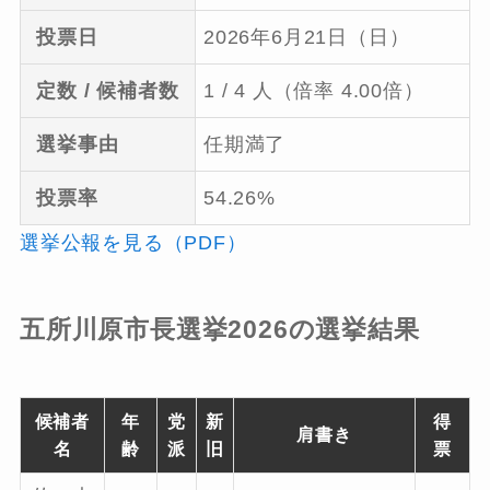
投票日
2026年6月21日（日）
定数 / 候補者数
1 / 4 人（倍率 4.00倍）
選挙事由
任期満了
投票率
54.26%
選挙公報を見る（PDF）
五所川原市長選挙2026の選挙結果
候補者
年
党
新
得
肩書き
名
齢
派
旧
票