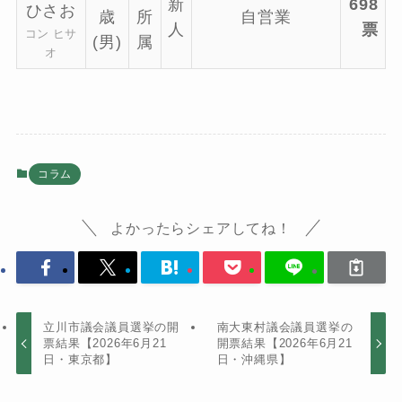
新
698
ひさお
歳
所
自営業
人
票
コン ヒサ
(男)
属
オ
コラム
よかったらシェアしてね！
立川市議会議員選挙の開
南大東村議会議員選挙の
票結果【2026年6月21
開票結果【2026年6月21
日・東京都】
日・沖縄県】