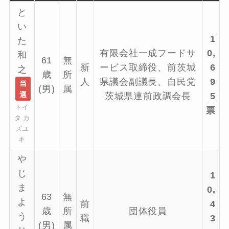
と
い
1
た
有限会社一成フードサ
0,
和
61
無
新
ービス取締役、前茨城
6
之
歳
所
人
県議会副議長、自民党
9
当
(男)
属
選
茨城県連前政調会長
5
トイ
票
タ カ
ズユ
キ
や
じ
1
ま
0,
63
無
よ
前
4
歳
所
団体役員
う
職
3
(男)
属