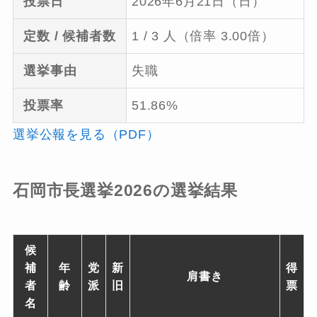
投票日
2026年6月21日（日）
定数 / 候補者数
1 / 3 人（倍率 3.00倍）
選挙事由
失職
投票率
51.86%
選挙公報を見る（PDF）
石岡市長選挙2026の選挙結果
候
補
年
党
新
得
肩書き
者
齢
派
旧
票
名