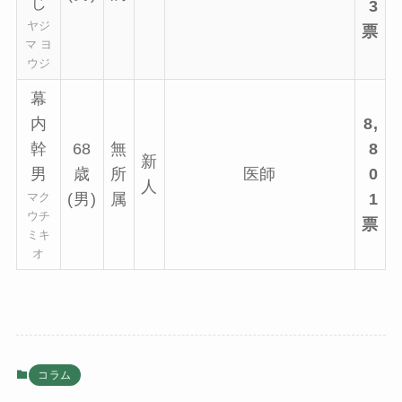
じ
3
ヤジ
票
マ ヨ
ウジ
幕
内
8,
幹
68
無
8
新
男
歳
所
医師
0
人
マク
(男)
属
1
ウチ
票
ミキ
オ
コラム