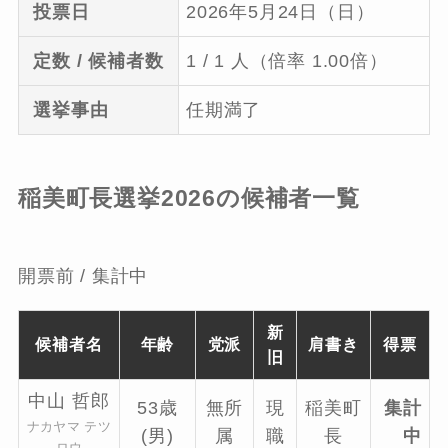
投票日
2026年5月24日（日）
定数 / 候補者数
1 / 1 人（倍率 1.00倍）
選挙事由
任期満了
稲美町長選挙2026の候補者一覧
開票前 / 集計中
新
候補者名
年齢
党派
肩書き
得票
旧
中山 哲郎
53歳
無所
現
稲美町
集計
ナカヤマ テツ
(男)
属
職
長
中
ロウ