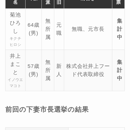
名
派
旧
票
菊池
無
集
ひろ
64歳
元
所
無職、元市長
計
し
(男)
職
属
中
キクチ
ヒロシ
井上
無
集
まこ
57歳
新
株式会社井上フー
所
計
と
(男)
人
ド代表取締役
属
中
イノウエ
マコト
前回の下妻市長選挙の結果