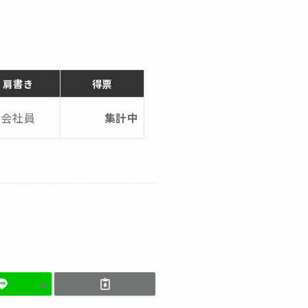
肩書き
得票
会社員
集計中