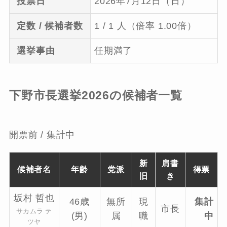
投票日
2026年7月12日（日）
定数 / 候補者数
1 / 1 人（倍率 1.00倍）
選挙事由
任期満了
下野市長選挙2026の候補者一覧
開票前 / 集計中
新
肩書
候補者名
年齢
党派
得票
旧
き
坂村 哲也
46歳
無所
現
集計
市長
サカムラ テ
(男)
属
職
中
ツヤ