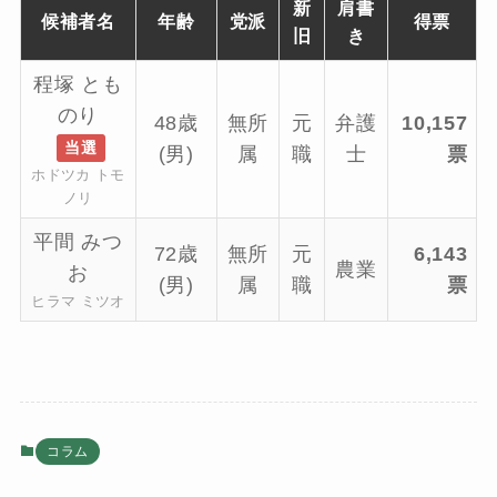
新
肩書
候補者名
年齢
党派
得票
旧
き
程塚 とも
のり
48歳
無所
元
弁護
10,157
当選
(男)
属
職
士
票
ホドツカ トモ
ノリ
平間 みつ
72歳
無所
元
6,143
農業
お
(男)
属
職
票
ヒラマ ミツオ
コラム