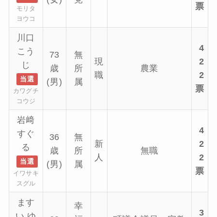
票
モリタ
ヨウコ
川口
4
こう
73
無
現
2
じ
歳
所
農業
職
2
当選
(男)
属
票
カワグチ
コウジ
岩﨑
4
すぐ
36
無
新
2
る
歳
所
無職
人
2
当選
(男)
属
票
イワサキ
スグル
ます
幸
3
い ゆ