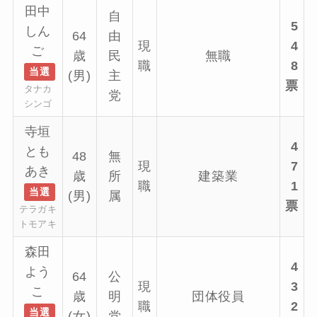
田中
自
5
しん
64
由
現
4
ご
歳
民
無職
職
8
当選
(男)
主
票
タナカ
党
シンゴ
寺垣
4
とも
48
無
現
7
あき
歳
所
建築業
職
1
当選
(男)
属
票
テラガキ
トモアキ
森田
4
よう
64
公
現
3
こ
歳
明
団体役員
職
2
当選
(女)
党