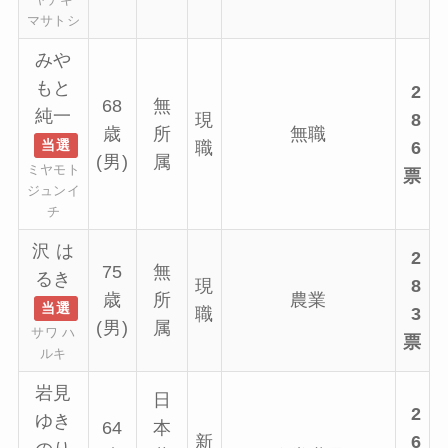
マサトシ
みや
もと
2
68
無
純一
現
8
歳
所
無職
当選
職
6
(男)
属
ミヤモト
票
ジュンイ
チ
沢 は
2
75
無
るき
現
8
歳
所
農業
当選
職
3
(男)
属
サワ ハ
票
ルキ
岩見
日
2
ゆき
64
本
新
6