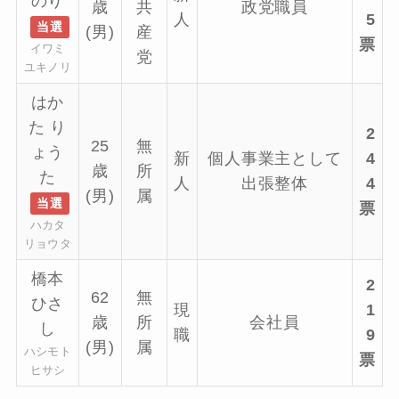
のり
歳
共
政党職員
人
5
当選
(男)
産
票
イワミ
党
ユキノリ
はか
た り
2
25
無
ょう
新
個人事業主として
4
歳
所
た
人
出張整体
4
(男)
属
当選
票
ハカタ
リョウタ
橋本
2
62
無
ひさ
現
1
歳
所
会社員
し
職
9
(男)
属
ハシモト
票
ヒサシ