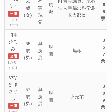
63
福
町議会議員、宗教
現
6
うこ
歳
実
法人幸福の科学鳥
職
5
当選
(女)
現
取支部長
票
マスイ
党
ユウコ
岡本
3
ひろ
65
無
現
5
み
歳
所
無職
職
7
当選
(男)
属
票
オカモト
ヒロミ
やな
ぎ ま
3
57
無
さと
現
0
歳
所
小売業
し
職
9
(男)
属
当選
票
ヤナギ